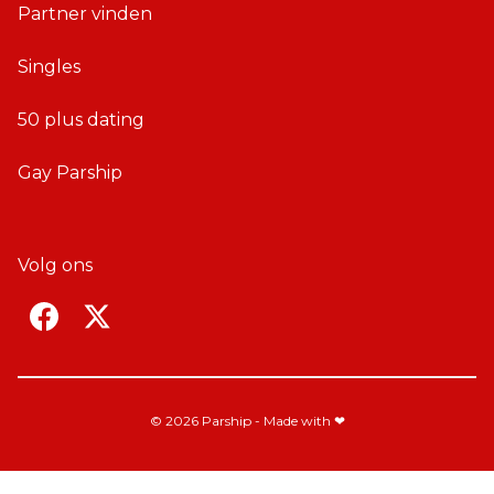
Partner vinden
Singles
50 plus dating
Gay Parship
Volg ons
F
T
a
w
c
i
e
t
© 2026 Parship - Made with ❤
b
t
o
e
o
r