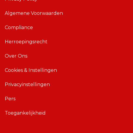
p
A
Algemene Voorwaarden
p
p
p
Compliance
Herroepingsrecht
Over Ons
Cookies & Instellingen
Privacyinstellingen
Pers
Toegankelijkheid