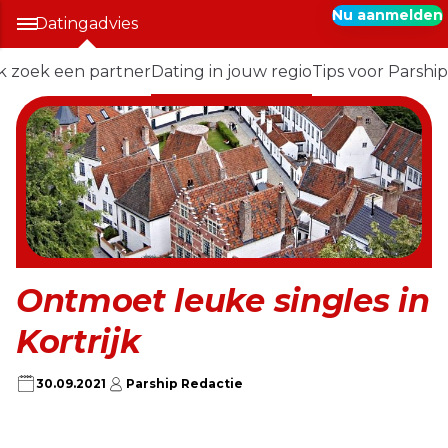
Nu aanmelden
Datingadvies
Ik zoek een partner
Dating in jouw regio
Tips voor Parship
Ontmoet leuke singles in
Kortrijk
30.09.2021
Parship Redactie