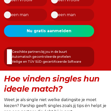
een man
een man
E-
Nu gratis aanmelden
mailadres
Wachtwoord
Geschikte partners bij jou in de buurt
Automatisch gecontroleerde profielen
Veilige en TÜV SÜD-gecertificeerde Software
Hoe vinden singles hun
ideale match?
Weet je als single niet welke datingsite je moet
kiezen? Parship geeft singles zoals jij tips én helpt je