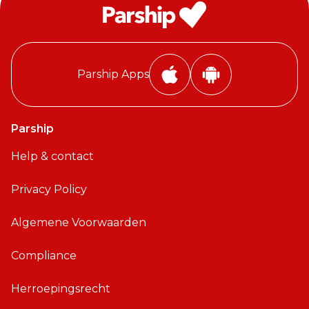
Parship Apps
i
A
P
n
h
d
Parship
o
r
Help & contact
n
o
e
i
Privacy Policy
A
d
p
A
Algemene Voorwaarden
p
p
p
Compliance
Herroepingsrecht