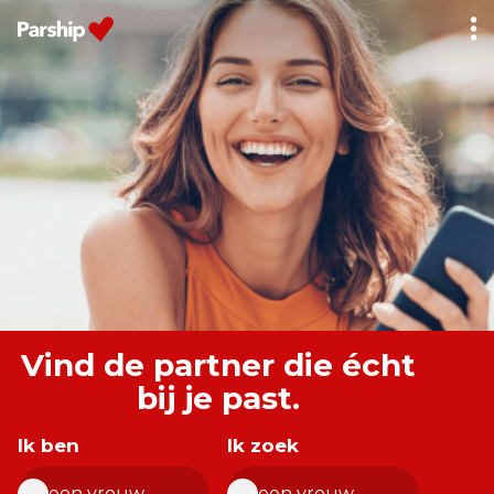
Dit is Parship
Datingadvies
Inloggen
Vind de partner die écht
bij je past.
Ik ben
Ik zoek
een vrouw
een vrouw