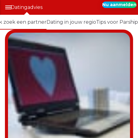
Nu aanmelden
Datingadvies
Ik zoek een partner
Dating in jouw regio
Tips voor Parship