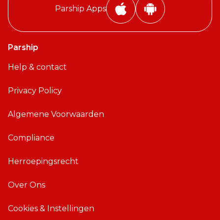
Parship Apps
i
A
P
n
h
d
Parship
o
r
Help & contact
n
o
e
i
Privacy Policy
A
d
p
A
Algemene Voorwaarden
p
p
p
Compliance
Herroepingsrecht
Over Ons
Cookies & Instellingen