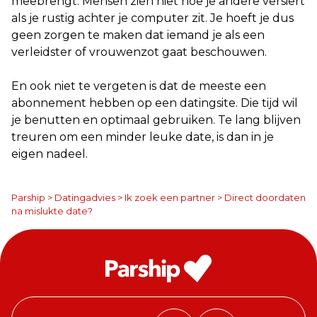
meebrengt. Mensen zien niet hoe je andere versiert
als je rustig achter je computer zit. Je hoeft je dus
geen zorgen te maken dat iemand je als een
verleidster of vrouwenzot gaat beschouwen.
En ook niet te vergeten is dat de meeste een
abonnement hebben op een datingsite. Die tijd wil
je benutten en optimaal gebruiken. Te lang blijven
treuren om een minder leuke date, is dan in je
eigen nadeel.
Parship
>
Datingadvies
>
Ik zoek een partner
>
Direct doordaten
na mislukte date?