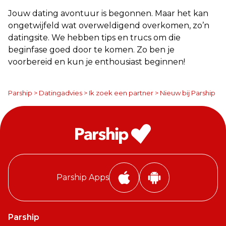
Jouw dating avontuur is begonnen. Maar het kan
ongetwijfeld wat overweldigend overkomen, zo’n
datingsite. We hebben tips en trucs om die
beginfase goed door te komen. Zo ben je
voorbereid en kun je enthousiast beginnen!
Parship
>
Datingadvies
>
Ik zoek een partner
>
Nieuw bij Parship
Parship Apps
i
A
P
n
h
d
Parship
o
r