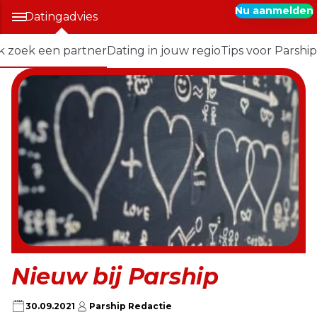
Nu aanmelden
Datingadvies
Ik zoek een partner
Dating in jouw regio
Tips voor Parship
Nieuw bij Parship
30.09.2021
Parship Redactie