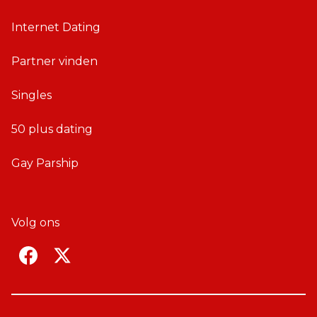
Internet Dating
Partner vinden
Singles
50 plus dating
Gay Parship
Volg ons
F
T
a
w
c
i
e
t