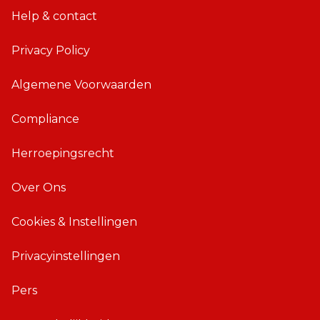
Help & contact
n
o
e
i
Privacy Policy
A
d
p
A
Algemene Voorwaarden
p
p
p
Compliance
Herroepingsrecht
Over Ons
Cookies & Instellingen
Privacyinstellingen
Pers