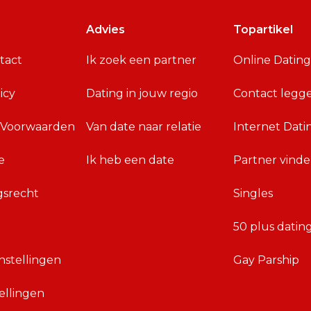
Advies
Topartikel
tact
Ik zoek een partner
Online Dating
icy
Dating in jouw regio
Contact legg
 Voorwaarden
Van date naar relatie
Internet Dati
e
Ik heb een date
Partner vind
gsrecht
Singles
50 plus datin
nstellingen
Gay Parship
ellingen