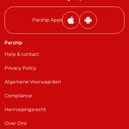
Parship Apps
i
A
P
n
h
d
Parship
o
r
Help & contact
n
o
e
i
Privacy Policy
A
d
p
A
Algemene Voorwaarden
p
p
p
Compliance
Herroepingsrecht
Over Ons